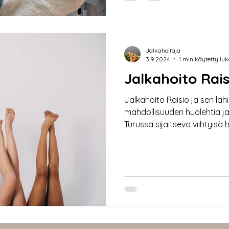
miehille erilaisiin elämäntilan
sen hyödyt Jalkahoitolani t
hoitovaihtoehtoja, jotka vas
Miehillä j
Jalkahoitaja
3.9.2024
1 min käytetty lu
Jalkahoito Rais
Jalkahoito Raisio ja sen lähi
mahdollisuuden huolehtia ja
Turussa sijaitseva viihtyisä
asiakkaita, jotka kaipaavat
helposti saavutettavassa si
rentouttava hoitohetki tai er
meidän osaava jalkahoitaja 
voimaan paremmin. Hoitolamme on suunniteltu juuri
sinua varten. Hyvät kulkuyh
saapumises