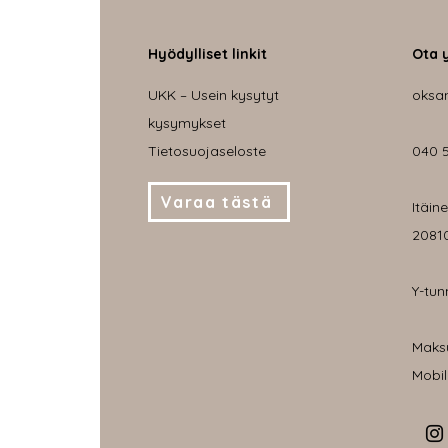
Hyödylliset linkit
Ota 
UKK – Usein kysytyt
oksa
kysymykset
Tietosuojaseloste
040 
Varaa tästä
Itäin
20810
Y-tun
Maksu
Mobi