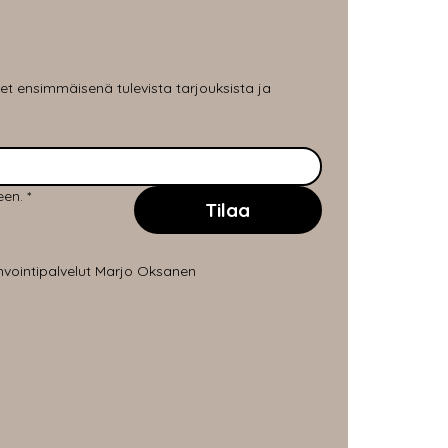
ulet ensimmäisenä tulevista tarjouksista ja 
een.
*
Tilaa
nvointipalvelut Marjo Oksanen