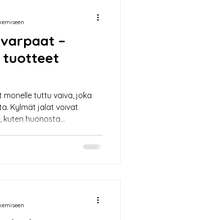
ukemiseen
 varpaat –
a tuotteet
 monelle tuttu vaiva, joka
. Kylmät jalat voivat
ä, kuten huonosta
ä tai liiallisesta hikoilusta.
än kylmien jalkojen ja
noja. Lisäksi kerron kylmiin
ista tuotteista ja
 ja varpaat – Mikä syynä?
vat olla seurausta monista te
ukemiseen