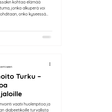
ossakin kohtaa elämää
ttuma, jonka alkuperä voi
n pohditaan, onko kyseessä
tulisi hoitaa. Tämä artikkeli
ero on känsän ja syylän
n avustuksella. Känsä vai
Känsä ja syylä ovat
n ihomuutoksia, mutta niillä
ukemiseen
oito Turku –
toa
aloille
nvointi vaatii huolenpitoa ja
n diabeetikoille turvallista