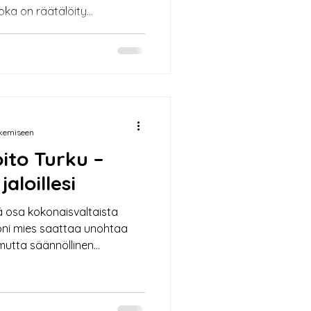
joka on räätälöity
iin. Jalkojen kunto voi
ksesta, joten säännöllinen
en ja infektioiden
n keskustassa sijaitsevassa
oitoa myös miehille. Myös
a jalkojen hyvinvoinnista
ukemiseen
ito Turku –
aloillesi
ä osa kokonaisvaltaista
Moni mies saattaa unohtaa
mutta säännöllinen
n arjen rasituksiin kuin
elmiin. Jalkahoitolani
alkahoidot kaikenikäisille