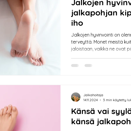
Jalkojen hyvin
jalkapohjan kip
iho
Jalkojen hyvinvointi on ole
terveyttä. Monet meistä kui
jaloistaan, vaikka ne ovat p
rasituksella. Jalkapohjan kipu
kantapään kipu ja muut on
liikkumista ja aiheuttaa ep
terveyttä ei kuitenkaan tar
varaan – oikeilla hoitokeinoill
varmistaa, että jalkasi pysy
Jalkahoitaja
Tässä artikkelissa
14.11.2024
3 min käytetty l
Känsä vai syylä
känsä jalkapoh