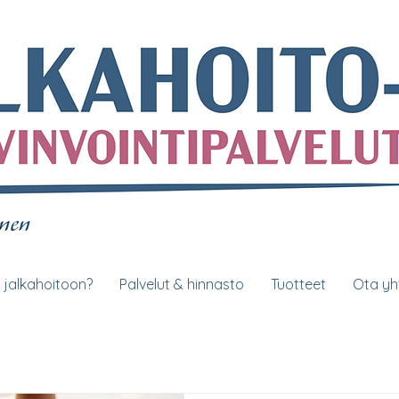
i jalkahoitoon?
Palvelut & hinnasto
Tuotteet
Ota yh