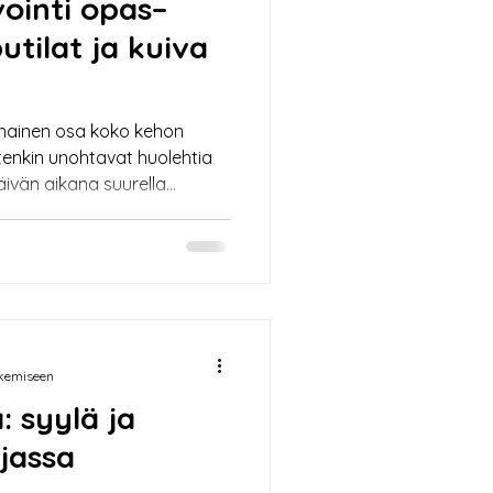
vointi opas–
utilat ja kuiva
nnainen osa koko kehon
tenkin unohtavat huolehtia
äivän aikana suurella
, kuiva iho, kynsisieni,
gelmat voivat estää
ämukavuutta. Jalkojen
vitse jättää sattuman
a ja tuotteilla voit
vät terveinä ja hyvinvoivina.
ukemiseen
: syylä ja
jassa