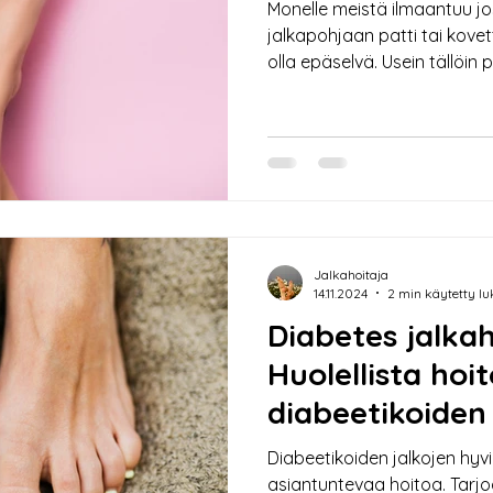
Monelle meistä ilmaantuu j
jalkapohjaan patti tai kove
olla epäselvä. Usein tällöi
känsä vai syylä, ja kuinka ne 
auttaa tunnistamaan, mikä 
välillä. Kerron lisäksi syylän ja känsän hoidosta
kotikonstein ja asiantuntija
syylä – mikä ero näillä on? 
molemmat yleisiä jalkapohja
on eri
Jalkahoitaja
14.11.2024
2 min käytetty l
Diabetes jalkah
Huolellista hoi
diabeetikoiden j
Diabeetikoiden jalkojen hyvi
asiantuntevaa hoitoa. Tarjoa