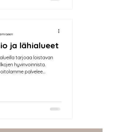
teisiin. Miesten jalkahoito ja
arjoaa useita
taavat miesten tarpeisiin.
kemiseen
io ja lähialueet
alueilla tarjoaa loistavan
lkojen hyvinvoinnista.
 hoitolamme palvelee
 ammattitaitoista hoitoa
jainnissa. Olipa kyseessä
ityishoitoa vaativat jalat,
Turussa auttaa jalkojasi
teydet tekevät hoitoon