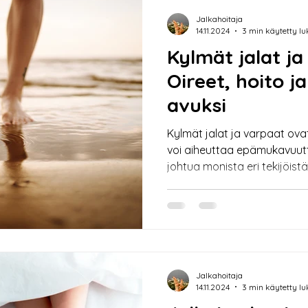
Jalkahoitaja
14.11.2024
3 min käytetty l
Kylmät jalat ja
Oireet, hoito j
avuksi
Kylmät jalat ja varpaat ovat
voi aiheuttaa epämukavuutta
johtua monista eri tekijöist
verenkiertosta, kylmästä sääst
Tässä artikkelissa käsittellä
varpaiden oireita ja hoitokei
jalkoihin ja varpaisiin auttav
jalkahoidoista. Kylmät jalat
Kylmät jalat ja varpaat voi
Jalkahoitaja
14.11.2024
3 min käytetty l