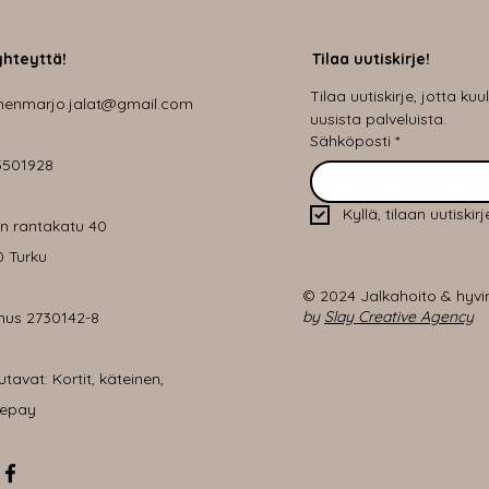
yhteyttä!
Tilaa uutiskirje!
Tilaa uutiskirje, jotta ku
nenmarjo.jalat@gmail.com
uusista palveluista.
Sähköposti
*
5501928
Kyllä, tilaan uutiskirj
en rantakatu 40
 Turku
© 2024 Jalkahoito & hyvi
by
Slay Creative Agency
nus 2730142-8
tavat: Kortit, käteinen,
lepay