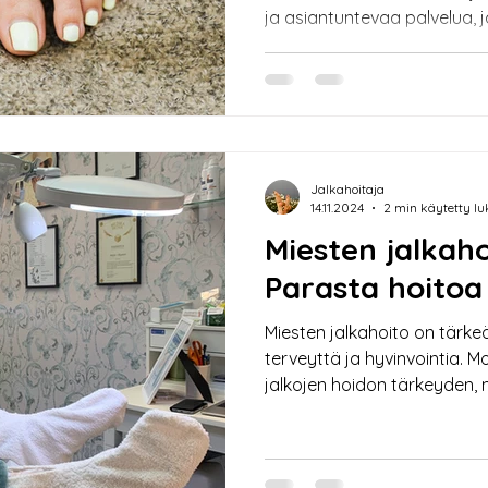
ja asiantuntevaa palvelua, 
diabeetikoiden erityistarpeis
heiketä diabeteksen vaikutu
hoito on tärkeää ihovaurioid
ennaltaehkäisemiseksi. Turu
hoitolassa tarjomme jalkah
miesten on tärkeää huolehti
Jalkahoitaja
erity
14.11.2024
2 min käytetty l
Miesten jalkaho
Parasta hoitoa j
Miesten jalkahoito on tärke
terveyttä ja hyvinvointia. 
jalkojen hoidon tärkeyden, 
jalkahoito tuo helpotusta nii
mahdollisiin iho- ja kynsiong
Turussa tarjoaa laadukkaat j